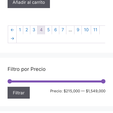
Añadir al carrito
←
1
2
3
4
5
6
7
…
9
10
11
→
Filtro por Precio
Precio:
$215,000
—
$1,549,000
Filtrar