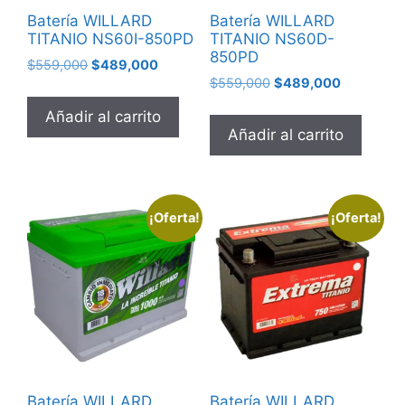
Batería WILLARD
Batería WILLARD
TITANIO NS60I-850PD
TITANIO NS60D-
850PD
$
559,000
$
489,000
$
559,000
$
489,000
Añadir al carrito
Añadir al carrito
¡Oferta!
¡Oferta!
Batería WILLARD
Batería WILLARD