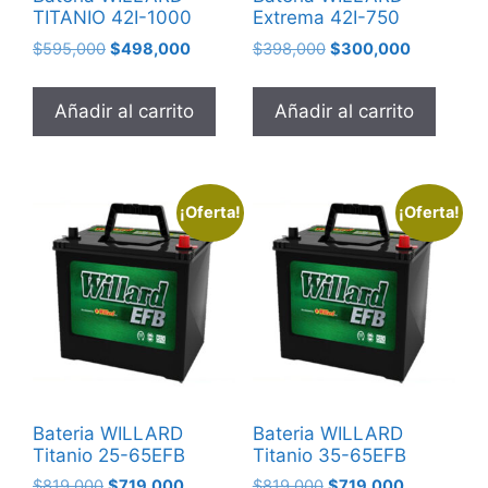
TITANIO 42I-1000
Extrema 42I-750
$
595,000
$
498,000
$
398,000
$
300,000
Añadir al carrito
Añadir al carrito
¡Oferta!
¡Oferta!
Bateria WILLARD
Bateria WILLARD
Titanio 25-65EFB
Titanio 35-65EFB
$
819,000
$
719,000
$
819,000
$
719,000