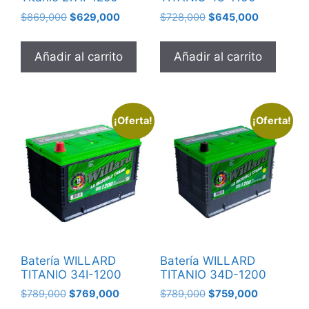
$
869,000
$
629,000
$
728,000
$
645,000
Añadir al carrito
Añadir al carrito
¡Oferta!
¡Oferta!
Batería WILLARD
Batería WILLARD
TITANIO 34I-1200
TITANIO 34D-1200
$
789,000
$
769,000
$
789,000
$
759,000