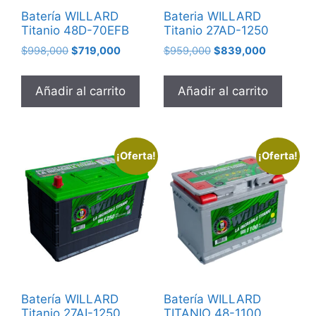
Batería WILLARD
Bateria WILLARD
Titanio 48D-70EFB
Titanio 27AD-1250
$
998,000
$
719,000
$
959,000
$
839,000
Añadir al carrito
Añadir al carrito
¡Oferta!
¡Oferta!
Batería WILLARD
Batería WILLARD
Titanio 27AI-1250
TITANIO 48-1100