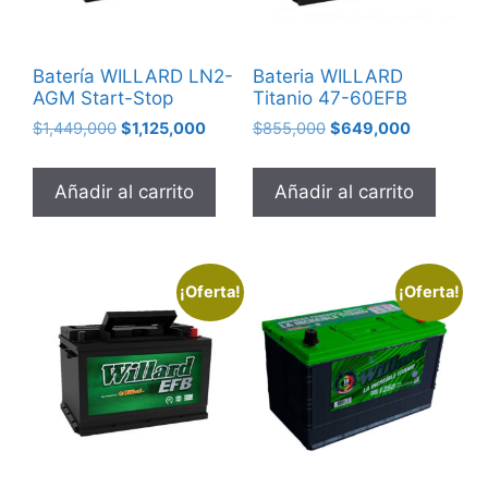
Batería WILLARD LN2-
Bateria WILLARD
AGM Start-Stop
Titanio 47-60EFB
$
1,449,000
$
1,125,000
$
855,000
$
649,000
Añadir al carrito
Añadir al carrito
¡Oferta!
¡Oferta!