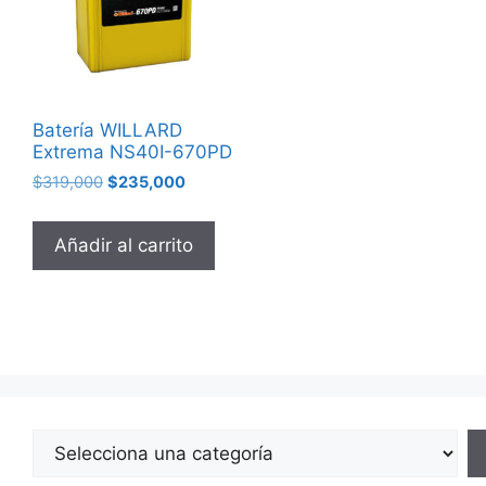
Batería WILLARD
Extrema NS40I-670PD
$
319,000
$
235,000
Añadir al carrito