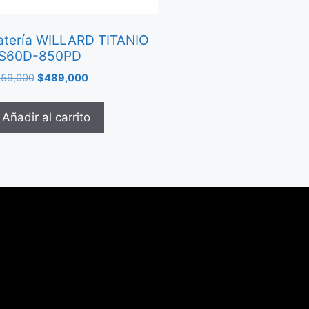
atería WILLARD TITANIO
S60D-850PD
59,000
$
489,000
Añadir al carrito