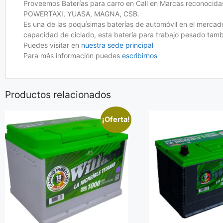
Proveemos Baterías para carro en Cali en Marcas recon
POWERTAXI, YUASA, MAGNA, CSB.
Es una de las poquísimas baterías de automóvil en el merca
capacidad de ciclado, esta batería para trabajo pesado tamb
Puedes visitar en
nuestra sede principal
Para más información puedes
escribirnos
Productos relacionados
¡Oferta!