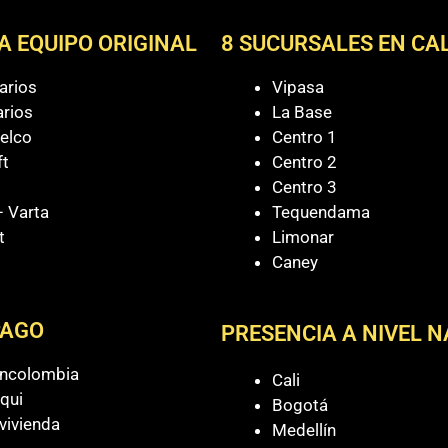
A EQUIPO ORIGINAL
8 SUCURSALES EN CAL
arios
Vipasa
arios
La Base
elco
Centro 1
ft
Centro 2
Centro 3
 Varta
Tequendama
t
Limonar
Caney
PAGO
PRESENCIA A NIVEL 
ancolombia
Cali
qui
Bogotá
vivienda
Medellín