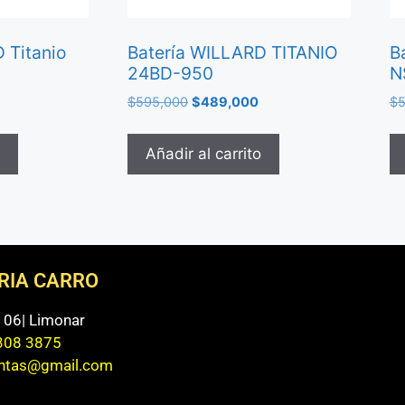
 Titanio
Batería WILLARD TITANIO
B
24BD-950
N
$
595,000
$
489,000
$
5
Añadir al carrito
ERIA CARRO
 106| Limonar
308 3875
entas@gmail.com