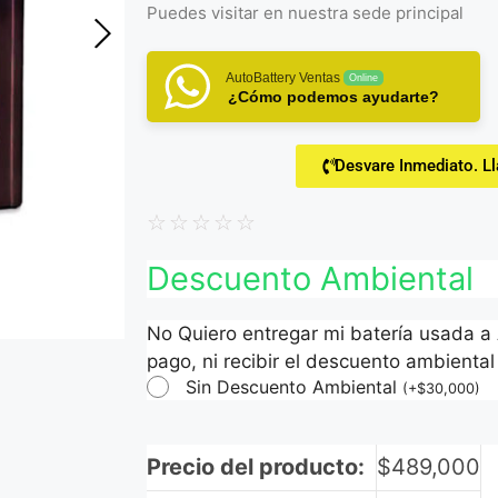
Puedes visitar en
nuestra sede principal
AutoBattery Ventas
Online
¿Cómo podemos ayudarte?
Desvare Inmediato. L
☆
☆
☆
☆
☆
Descuento Ambiental
No Quiero entregar mi batería usada a
pago, ni recibir el descuento ambiental 
Sin Descuento Ambiental
(
+
$
30,000
)
Precio del producto:
$
489,000