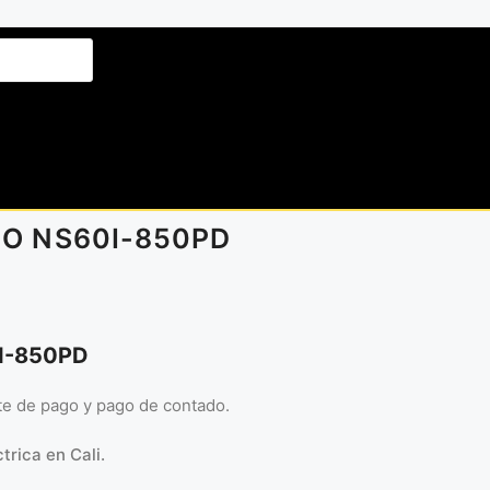
NIO NS60I-850PD
0I-850PD
rte de pago y pago de contado.
trica en Cali.