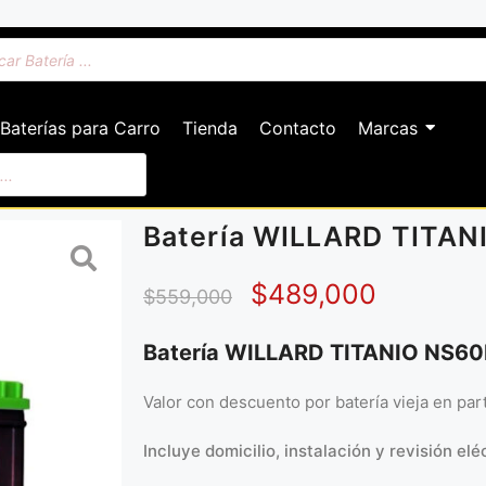
Baterías para Carro
Tienda
Contacto
Marcas
Batería WILLARD TITA
$
489,000
$
559,000
Batería WILLARD TITANIO NS6
Valor con descuento por batería vieja en pa
Incluye domicilio, instalación y revisión eléc