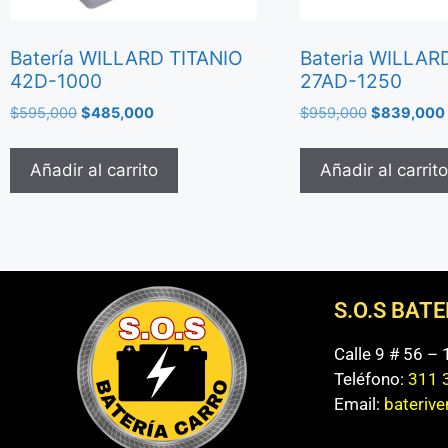
Batería WILLARD TITANIO
Bateria WILLARD
42D-1000
27AD-1250
$
595,000
$
485,000
$
959,000
$
839,000
Añadir al carrito
Añadir al carrito
S.O.S BAT
Calle 9 # 56 –
Teléfono:
311 
Email:
bateriv