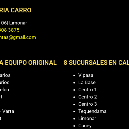
ERIA CARRO
 106| Limonar
308 3875
entas@gmail.com
A EQUIPO ORIGINAL
8 SUCURSALES EN CAL
arios
Vipasa
arios
La Base
elco
Centro 1
ft
Centro 2
Centro 3
 Varta
Tequendama
t
Limonar
Caney