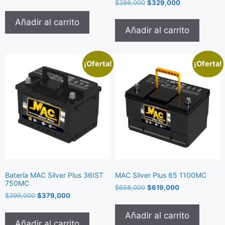
$
386,000
$
329,000
Añadir al carrito
Añadir al carrito
¡Oferta!
¡Oferta!
Batería MAC Silver Plus 36IST
MAC Silver Plus 65 1100MC
750MC
$
658,000
$
619,000
$
399,000
$
379,000
Añadir al carrito
Añadir al carrito