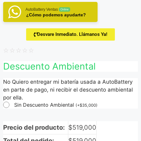
AutoBattery Ventas
Online
¿Cómo podemos ayudarte?
Desvare Inmediato. Llámanos Ya!
☆
☆
☆
☆
☆
Descuento Ambiental
No Quiero entregar mi batería usada a AutoBattery
en parte de pago, ni recibir el descuento ambiental
por ella.
Sin Descuento Ambiental
(
+
$
35,000
)
Precio del producto:
$
519,000
Total del pedido:
$
519,000