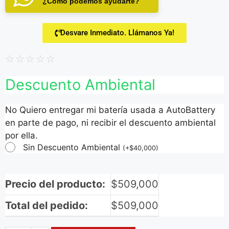
¿Cómo podemos ayudarte?
Desvare Inmediato. Llámanos Ya!
☆
☆
☆
☆
☆
Descuento Ambiental
No Quiero entregar mi batería usada a AutoBattery
en parte de pago, ni recibir el descuento ambiental
por ella.
Sin Descuento Ambiental
(
+
$
40,000
)
Precio del producto:
$
509,000
Total del pedido:
$
509,000