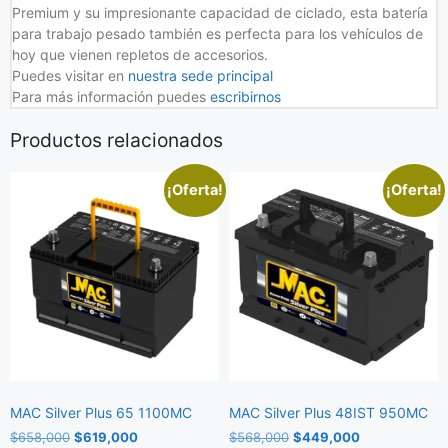
Premium y su impresionante capacidad de ciclado, esta batería
para trabajo pesado también es perfecta para los vehículos de
hoy que vienen repletos de accesorios.
Puedes visitar en
nuestra sede principal
Para más información puedes
escribirnos
Productos relacionados
¡Oferta!
¡Oferta!
MAC Silver Plus 65 1100MC
MAC Silver Plus 48IST 950MC
$
658,000
$
619,000
$
568,000
$
449,000