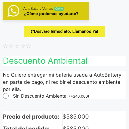
AutoBattery Ventas
Online
¿Cómo podemos ayudarte?
Desvare Inmediato. Llámanos Ya!
☆
☆
☆
☆
☆
Descuento Ambiental
No Quiero entregar mi batería usada a AutoBattery
en parte de pago, ni recibir el descuento ambiental
por ella.
Sin Descuento Ambiental
(
+
$
40,000
)
Precio del producto:
$
585,000
Total del pedido:
$
585,000