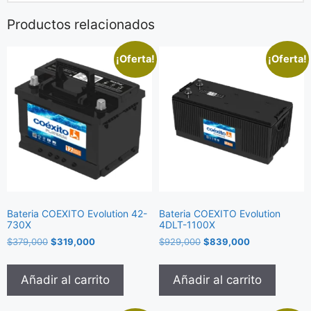
Productos relacionados
¡Oferta!
¡Oferta!
Bateria COEXITO Evolution 42-
Bateria COEXITO Evolution
730X
4DLT-1100X
$
379,000
$
319,000
$
929,000
$
839,000
Añadir al carrito
Añadir al carrito