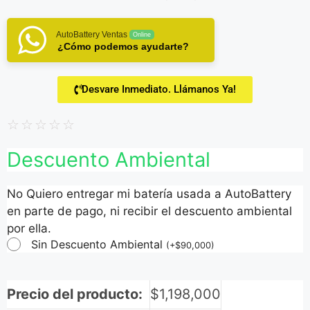
AutoBattery Ventas
Online
¿Cómo podemos ayudarte?
Desvare Inmediato. Llámanos Ya!
☆
☆
☆
☆
☆
Descuento Ambiental
No Quiero entregar mi batería usada a AutoBattery
en parte de pago, ni recibir el descuento ambiental
por ella.
Sin Descuento Ambiental
(
+
$
90,000
)
Precio del producto:
$
1,198,000