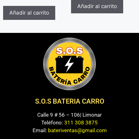
5.00
Añadir al carrito
de 5
Añadir al carrito
S.O.S BATERIA CARRO
Calle 9 # 56 – 106| Limonar
Teléfono:
311 308 3875
Email:
bateriventas@gmail.com