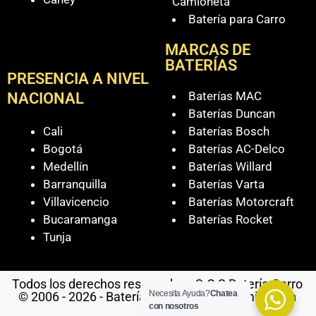
Camioneta
Batería para Carro
MARCAS DE
BATERÍAS
PRESENCIA A NIVEL
Baterías MAC
NACIONAL
Baterías Duncan
Cali
Baterías Bosch
Bogotá
Baterías AC-Delco
Medellín
Baterías Willard
Barranquilla
Baterías Varta
Villavicencio
Baterías Motorcraft
Bucaramanga
Baterías Rocket
Tunja
Todos los derechos reservados - S.O.S Batería Carro
Necesita Ayuda?
Chatea
© 2006 - 2026 - Baterías Para Carro a Domicilio en
con nosotros
Cali