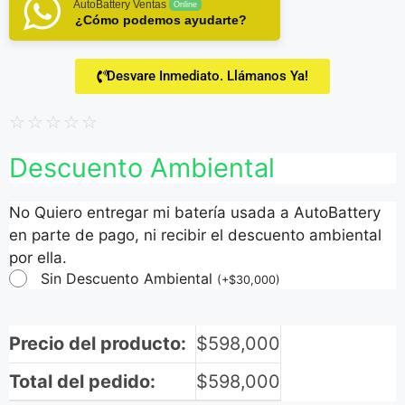
AutoBattery Ventas
Online
¿Cómo podemos ayudarte?
Desvare Inmediato. Llámanos Ya!
☆
☆
☆
☆
☆
Descuento Ambiental
No Quiero entregar mi batería usada a AutoBattery
en parte de pago, ni recibir el descuento ambiental
por ella.
Sin Descuento Ambiental
(
+
$
30,000
)
Precio del producto:
$
598,000
Total del pedido:
$
598,000