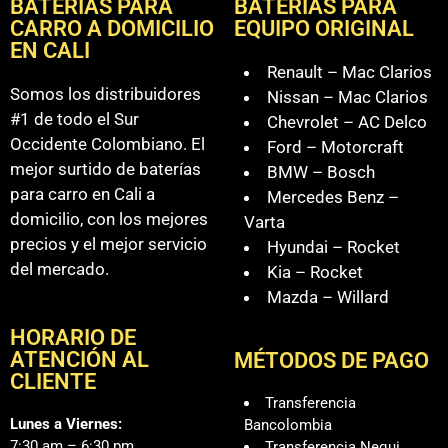
BATERÍAS PARA
BATERÍAS PARA
CARRO A DOMICILIO
EQUIPO ORIGINAL
EN CALI
Renault – Mac Clarios
Somos los distribuidores
Nissan – Mac Clarios
#1 de todo el Sur
Chevrolet – AC Delco
Occidente Colombiano. El
Ford – Motorcraft
mejor surtido de baterías
BMW – Bosch
para carro en Cali a
Mercedes Benz –
domicilio, con los mejores
Varta
precios y el mejor servicio
Hyundai – Rocket
del mercado.
Kia – Rocket
Mazda – Willard
HORARIO DE
ATENCIÓN AL
MÉTODOS DE PAGO
CLIENTE
Transferencia
Lunes a Viernes:
Bancolombia
7:30 am – 6:30 pm
Transferencia Nequi