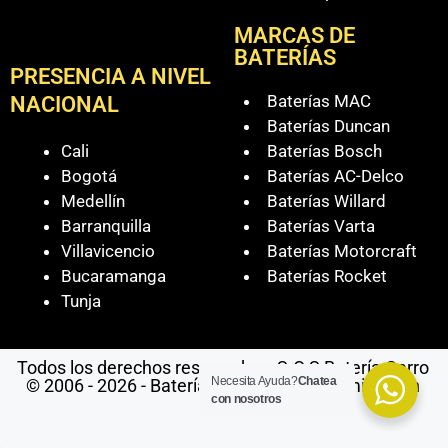
MARCAS DE
BATERÍAS
PRESENCIA A NIVEL
Baterías MAC
NACIONAL
Baterías Duncan
Cali
Baterías Bosch
Bogotá
Baterías AC-Delco
Medellín
Baterías Willard
Barranquilla
Baterías Varta
Villavicencio
Baterías Motorcraft
Bucaramanga
Baterías Rocket
Tunja
Todos los derechos reservados - S.O.S Batería Carro
Necesita Ayuda?
Chatea
© 2006 - 2026 - Baterías Para Carro a Domicilio en
con nosotros
Cali