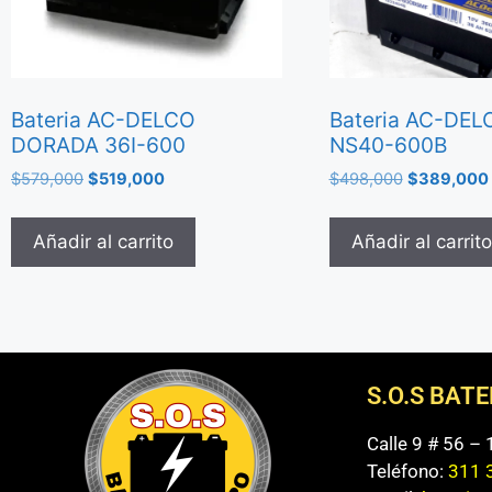
Bateria AC-DELCO
Bateria AC-DEL
DORADA 36I-600
NS40-600B
$
579,000
$
519,000
$
498,000
$
389,000
Añadir al carrito
Añadir al carrito
S.O.S BAT
Calle 9 # 56 –
Teléfono:
311 