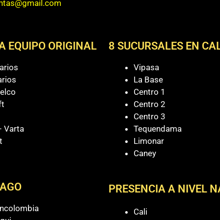
entas@gmail.com
A EQUIPO ORIGINAL
8 SUCURSALES EN CAL
arios
Vipasa
arios
La Base
elco
Centro 1
ft
Centro 2
Centro 3
 Varta
Tequendama
t
Limonar
Caney
PAGO
PRESENCIA A NIVEL 
ancolombia
Cali