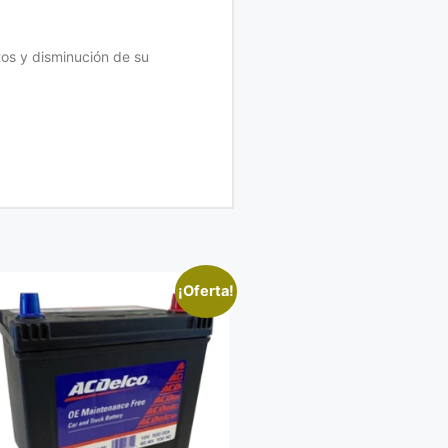
tos y disminución de su
¡Oferta!