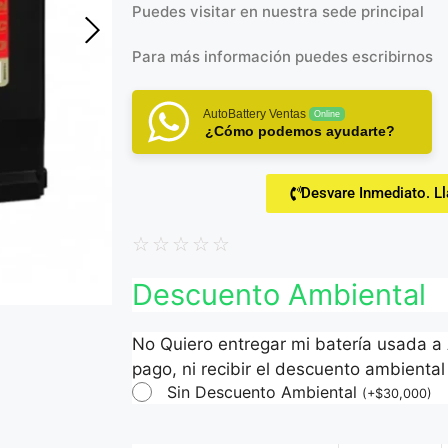
Puedes visitar en
nuestra sede principal
Para más información puedes
escribirnos
AutoBattery Ventas
Online
¿Cómo podemos ayudarte?
Desvare Inmediato. L
☆
☆
☆
☆
☆
Descuento Ambiental
No Quiero entregar mi batería usada a
pago, ni recibir el descuento ambiental 
Sin Descuento Ambiental
(
+
$
30,000
)