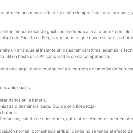
a, ofrecen una mayor vida útil y están siempre listas para arrancar, 
entan menor índice de gasificación debido a la alta pureza del plomo
logía de Forjado en Frío, lo que permite que nunca sulfate los borne
ermite un arranque al instante en bajas temperaturas, además la tecnol
vida útil en hasta un 70% comparadas con la competencia.
alta descarga, con la cual se evita la entrega de baterías defectuos
ios adicionales.
rar daños en la batería.
ionizada o desmineralizada. (Aplica solo línea Roja)
 batería.
efectuosas, estado de conectores, entre otros elementos pueden afecta
posición normal (borneshacia arriba), donde no se tenga el efecto de l