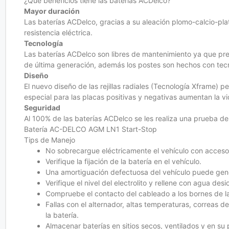
¿Qué beneficios tiene las baterías ACDelco?
Mayor duración
Las baterías ACDelco, gracias a su aleación plomo-calcio-plat
resistencia eléctrica.
Tecnología
Las baterías ACDelco son libres de mantenimiento ya que pres
de última generación, además los postes son hechos con tecno
Diseño
El nuevo diseño de las rejillas radiales (Tecnología Xframe) p
especial para las placas positivas y negativas aumentan la 
Seguridad
Al 100% de las baterías ACDelco se les realiza una prueba de 
Batería AC-DELCO AGM LN1 Start-Stop
Tips de Manejo
No sobrecargue eléctricamente el vehículo con accesor
Verifique la fijación de la batería en el vehículo.
Una amortiguación defectuosa del vehículo puede gene
Verifique el nivel del electrolito y rellene con agua des
Compruebe el contacto del cableado a los bornes de la
Fallas con el alternador, altas temperaturas, correas d
la batería.
Almacenar baterías en sitios secos, ventilados y en su 