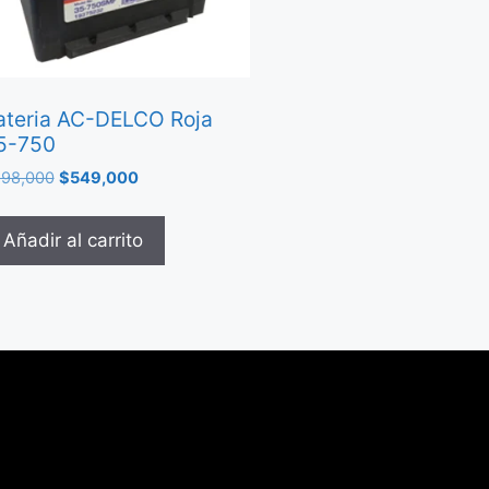
ateria AC-DELCO Roja
5-750
98,000
$
549,000
Añadir al carrito