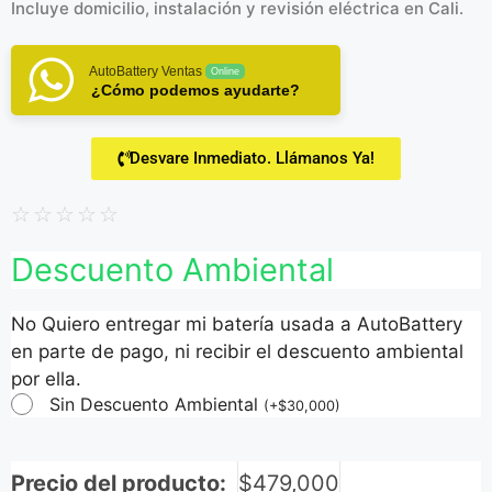
Incluye domicilio, instalación y revisión eléctrica en Cali.
AutoBattery Ventas
Online
¿Cómo podemos ayudarte?
Desvare Inmediato. Llámanos Ya!
☆
☆
☆
☆
☆
Descuento Ambiental
No Quiero entregar mi batería usada a AutoBattery
en parte de pago, ni recibir el descuento ambiental
por ella.
Sin Descuento Ambiental
(
+
$
30,000
)
Precio del producto:
$
479,000