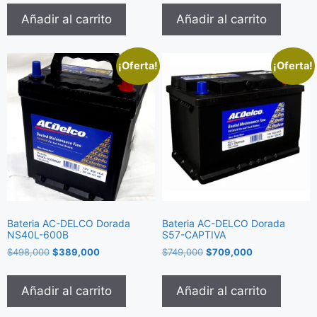
Añadir al carrito
Añadir al carrito
¡Oferta!
¡Oferta!
Bateria AC-DELCO Dorada
Bateria AC-DELCO Dorada
NS40L-600B
S57-CAPTIVA
$
498,000
$
389,000
$
749,000
$
709,000
Añadir al carrito
Añadir al carrito