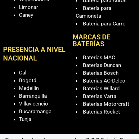
Batería para Autos
Limonar
Batería para
Caney
Camioneta
Batería para Carro
MARCAS DE
BATERÍAS
PRESENCIA A NIVEL
Baterías MAC
NACIONAL
Baterías Duncan
Cali
Baterías Bosch
Bogotá
Baterías AC-Delco
Medellín
Baterías Willard
Barranquilla
Baterías Varta
Villavicencio
Baterías Motorcraft
Bucaramanga
Baterías Rocket
Tunja