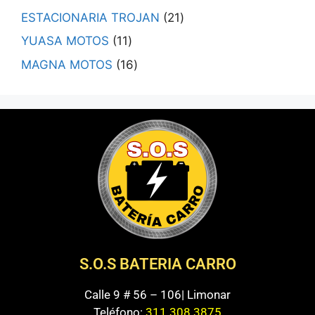
ESTACIONARIA TROJAN
21
YUASA MOTOS
11
MAGNA MOTOS
16
S.O.S BATERIA CARRO
Calle 9 # 56 – 106| Limonar
Teléfono:
311 308 3875