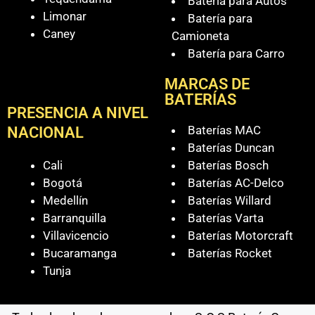
Batería para Autos
Limonar
Batería para
Caney
Camioneta
Batería para Carro
MARCAS DE
BATERÍAS
PRESENCIA A NIVEL
Baterías MAC
NACIONAL
Baterías Duncan
Cali
Baterías Bosch
Bogotá
Baterías AC-Delco
Medellín
Baterías Willard
Barranquilla
Baterías Varta
Villavicencio
Baterías Motorcraft
Bucaramanga
Baterías Rocket
Tunja