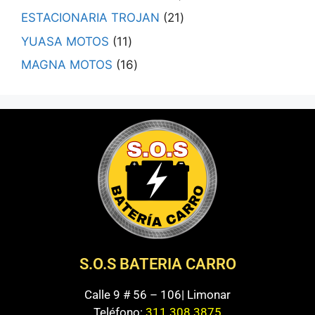
ESTACIONARIA TROJAN
21
YUASA MOTOS
11
MAGNA MOTOS
16
S.O.S BATERIA CARRO
Calle 9 # 56 – 106| Limonar
Teléfono:
311 308 3875