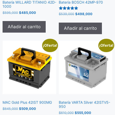
Batería WILLARD TITANIO 42D-
Bateria BOSCH 42MP-970
1000
$
595,000
$
485,000
Valorado
$
539,000
$
498,000
con
5.00
de 5
Añadir al carrito
Añadir al carrito
¡Oferta!
¡Oferta!
MAC Gold Plus 42IST 900MG
Batería VARTA Silver 42ISTV5-
950
$
645,000
$
509,000
$
610,000
$
555,000