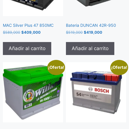
MAC Silver Plus 47 850MC
Bateria DUNCAN 42R-950
$
589,000
$
409,000
$
519,000
$
419,000
Añadir al carrito
Añadir al carrito
¡Oferta!
¡Oferta!