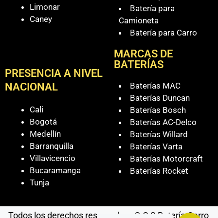
Limonar
Batería para
Caney
Camioneta
Batería para Carro
MARCAS DE
BATERÍAS
PRESENCIA A NIVEL
Baterías MAC
NACIONAL
Baterías Duncan
Cali
Baterías Bosch
Bogotá
Baterías AC-Delco
Medellín
Baterías Willard
Barranquilla
Baterías Varta
Villavicencio
Baterías Motorcraft
Bucaramanga
Baterías Rocket
Tunja
Todos los derechos reservados - S.O.S Batería Carro