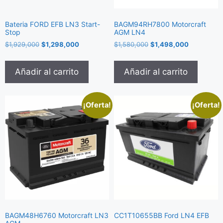
Bateria FORD EFB LN3 Start-
BAGM94RH7800 Motorcraft
Stop
AGM LN4
$
1,929,000
$
1,298,000
$
1,580,000
$
1,498,000
Añadir al carrito
Añadir al carrito
¡Oferta!
¡Oferta!
BAGM48H6760 Motorcraft LN3
CC1T10655BB Ford LN4 EFB