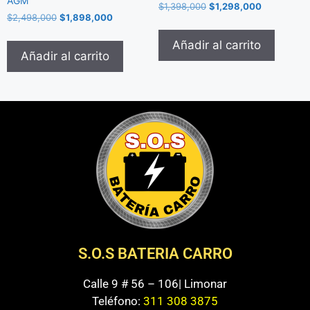
AGM
$
1,398,000
$
1,298,000
$
2,498,000
$
1,898,000
Añadir al carrito
Añadir al carrito
S.O.S BATERIA CARRO
Calle 9 # 56 – 106| Limonar
Teléfono:
311 308 3875