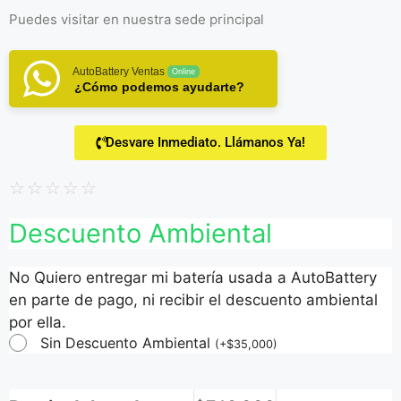
Puedes visitar en
nuestra sede principal
AutoBattery Ventas
Online
¿Cómo podemos ayudarte?
Desvare Inmediato. Llámanos Ya!
☆
☆
☆
☆
☆
Descuento Ambiental
No Quiero entregar mi batería usada a AutoBattery
en parte de pago, ni recibir el descuento ambiental
por ella.
Sin Descuento Ambiental
(
+
$
35,000
)