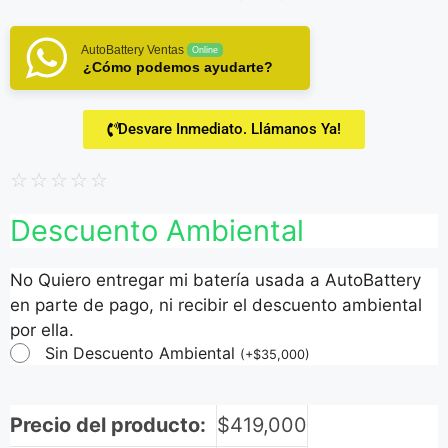
AutoBattery Ventas
Online
¿Cómo podemos ayudarte?
Desvare Inmediato. Llámanos Ya!
☆
☆
☆
☆
☆
Descuento Ambiental
No Quiero entregar mi batería usada a AutoBattery
en parte de pago, ni recibir el descuento ambiental
por ella.
Sin Descuento Ambiental
(
+
$
35,000
)
Precio del producto:
$
419,000