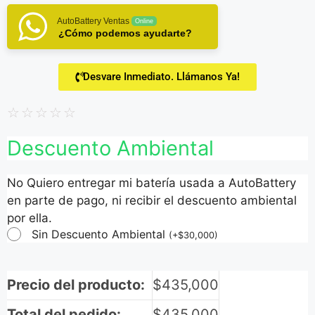
AutoBattery Ventas
Online
¿Cómo podemos ayudarte?
Desvare Inmediato. Llámanos Ya!
☆
☆
☆
☆
☆
Descuento Ambiental
No Quiero entregar mi batería usada a AutoBattery
en parte de pago, ni recibir el descuento ambiental
por ella.
Sin Descuento Ambiental
(
+
$
30,000
)
Precio del producto:
$
435,000
Total del pedido:
$
435,000