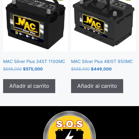
MAC Silver Plus 34ST 1100MC
MAC Silver Plus 48IST 950MC
$
698,000
$
575,000
$
568,000
$
449,000
Añadir al carrito
Añadir al carrito