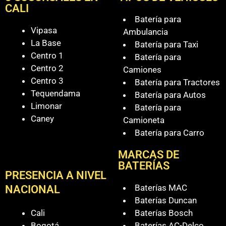
CALI
Batería para
Vipasa
Ambulancia
La Base
Batería para Taxi
Centro 1
Batería para
Centro 2
Camiones
Centro 3
Batería para Tractores
Tequendama
Batería para Autos
Limonar
Batería para
Caney
Camioneta
Batería para Carro
MARCAS DE
BATERÍAS
PRESENCIA A NIVEL
Baterías MAC
NACIONAL
Baterías Duncan
Cali
Baterías Bosch
Bogotá
Baterías AC-Delco