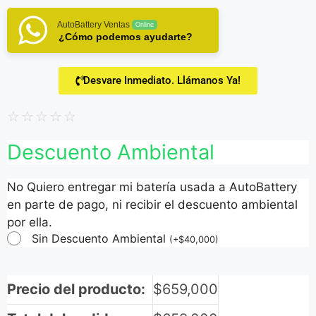
AutoBattery Ventas
Online
¿Cómo podemos ayudarte?
Desvare Inmediato. Llámanos Ya!
☆
☆
☆
☆
☆
Descuento Ambiental
No Quiero entregar mi batería usada a AutoBattery
en parte de pago, ni recibir el descuento ambiental
por ella.
Sin Descuento Ambiental
(
+
$
40,000
)
Precio del producto:
$
659,000