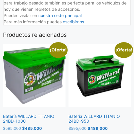
para trabajo pesado también es perfecta para los vehículos de
hoy que vienen repletos de accesorios.
Puedes visitar en
nuestra sede principal
Para más información puedes
escribirnos
Productos relacionados
¡Oferta!
¡Oferta!
Batería WILLARD TITANIO
Batería WILLARD TITANIO
24BD-1000
24BD-950
$
595,000
$
485,000
$
595,000
$
489,000