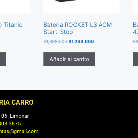
 Titanio
Bateria ROCKET L3 AGM
B
Start-Stop
4
$
1,398,000
$
1,298,000
$
8
Añadir al carrito
ERIA CARRO
 106| Limonar
308 3875
entas@gmail.com