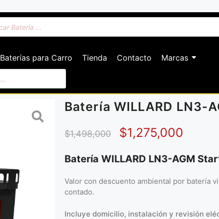
Baterías para Carro
Tienda
Contacto
Marcas
Batería WILLARD LN3-A
$
1,275,000
$
1,498,000
Batería WILLARD LN3-AGM Star
Valor con descuento ambiental por batería v
contado.
Incluye domicilio, instalación y revisión eléc