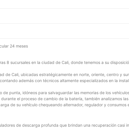
icular 24 meses
ras 8 sucursales en la ciudad de Cali, donde tenemos a su disposició
ad de Cali, ubicadas estratégicamente en norte, oriente, centro y sur.
contando además con técnicos altamente especializados en la instala
llo de punta, idóneos para salvaguardar las memorias de los vehícul
n durante el proceso de cambio de la batería, también analizamos l
y carga de su vehículo chequeando alternador, regulador y consumos
uladores de descarga profunda que brindan una recuperación casi in