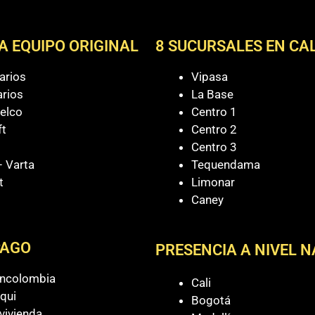
A EQUIPO ORIGINAL
8 SUCURSALES EN CAL
arios
Vipasa
arios
La Base
elco
Centro 1
ft
Centro 2
Centro 3
 Varta
Tequendama
t
Limonar
Caney
PAGO
PRESENCIA A NIVEL 
ancolombia
Cali
qui
Bogotá
vivienda