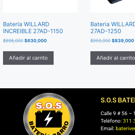
Batería WILLARD
Bateria WILLARD
INCREIBLE 27AD-1150
27AD-1250
$
698,000
$
630,000
$
959,000
$
839,000
Añadir al carrito
Añadir al carrito
S.O.S BAT
Calle 9 # 56 –
Teléfono:
311 
Email:
bateriv