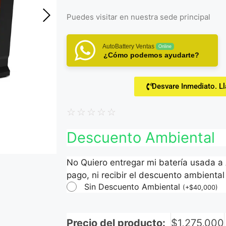
Puedes visitar en
nuestra sede principal
AutoBattery Ventas
Online
¿Cómo podemos ayudarte?
Desvare Inmediato. L
☆
☆
☆
☆
☆
Descuento Ambiental
No Quiero entregar mi batería usada a
pago, ni recibir el descuento ambiental 
Sin Descuento Ambiental
(
+
$
40,000
)
Precio del producto:
$
1,275,000