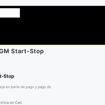
GM Start-Stop
t-Stop
ieja en parte de pago y pago de
trica en Cali.