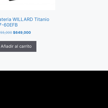
ateria WILLARD Titanio
7-60EFB
55,000
$
649,000
Añadir al carrito