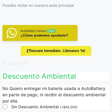
Puedes visitar en
nuestra sede principal
AutoBattery Ventas
Online
¿Cómo podemos ayudarte?
Desvare Inmediato. Llámanos Ya!
☆
☆
☆
☆
☆
Descuento Ambiental
No Quiero entregar mi batería usada a AutoBattery
en parte de pago, ni recibir el descuento ambiental
por ella.
Sin Descuento Ambiental
(
+
$
40,000
)