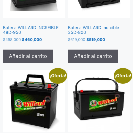
Batería WILLARD INCREIBLE
Batería WILLARD Increible
48D-950
35D-800
$
498,000
$
460,000
$
619,000
$
519,000
Añadir al carrito
Añadir al carrito
¡Oferta!
¡Oferta!