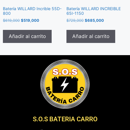
Batería WILLARD Incrible 55D-
Batería WILLARD INCREIBLE
800
65I-1150
$
619,000
$
519,000
$
729,000
$
685,000
Añadir al carrito
Añadir al carrito
S.O.S BATERIA CARRO