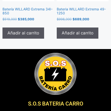
Batería WILLARD Extrema 34I-
Bateria WILLARD Extrema 49-
850
1250
$
519,000
$
385,000
$
998,000
$
689,000
Añadir al carrito
Añadir al carrito
S.O.S BATERIA CARRO