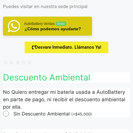
Puedes visitar en
nuestra sede principal
AutoBattery Ventas
Online
¿Cómo podemos ayudarte?
Desvare Inmediato. Llámanos Ya!
☆
☆
☆
☆
☆
Descuento Ambiental
No Quiero entregar mi batería usada a AutoBattery
en parte de pago, ni recibir el descuento ambiental
por ella.
Sin Descuento Ambiental
(
+
$
45,000
)