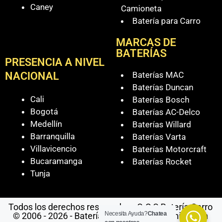
Caney
Camioneta
Batería para Carro
MARCAS DE
BATERÍAS
PRESENCIA A NIVEL
Baterías MAC
NACIONAL
Baterías Duncan
Cali
Baterías Bosch
Bogotá
Baterías AC-Delco
Medellín
Baterías Willard
Barranquilla
Baterías Varta
Villavicencio
Baterías Motorcraft
Bucaramanga
Baterías Rocket
Tunja
Todos los derechos reservados - S.O.S Batería Carro
Necesita Ayuda?
Chatea
© 2006 - 2026 - Baterías Para Carro a Domicilio en