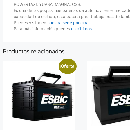
POWERTAXI, YUASA, MAGNA, CSB.
Es una de las poquísimas baterías de automóvil en el merca
capacidad de ciclado, esta batería para trabajo pesado tamb
Puedes visitar en
nuestra sede principal
Para más información puedes
escribirnos
Productos relacionados
¡Oferta!