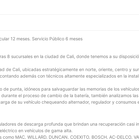
icular 12 meses. Servicio Público 6 meses
ras 8 sucursales en la ciudad de Cali, donde tenemos a su disposició
ad de Cali, ubicadas estratégicamente en norte, oriente, centro y sur.
contando además con técnicos altamente especializados en la instala
llo de punta, idóneos para salvaguardar las memorias de los vehícul
n durante el proceso de cambio de la batería, también analizamos l
y carga de su vehículo chequeando alternador, regulador y consumos
uladores de descarga profunda que brindan una recuperación casi in
eléctrico en vehículos de gama alta.
ocidas como MAC, WILLARD, DUNCAN, COEXITO, BOSCH, AC-DELCO,