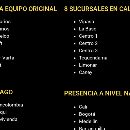
A EQUIPO ORIGINAL
8 SUCURSALES EN CAL
arios
Vipasa
arios
La Base
elco
Centro 1
ft
Centro 2
Centro 3
 Varta
Tequendama
t
Limonar
Caney
PAGO
PRESENCIA A NIVEL 
ancolombia
Cali
qui
Bogotá
vivienda
Medellín
Barranquilla