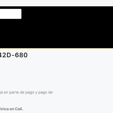
 42D-680
eja en parte de pago y pago de
trica en Cali.