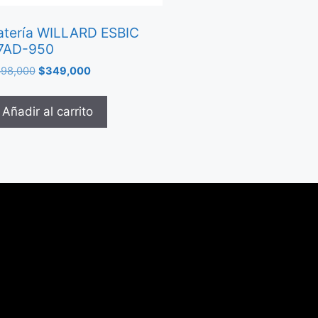
atería WILLARD ESBIC
7AD-950
98,000
$
349,000
Añadir al carrito