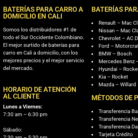
BATERÍAS PARA CARRO A
BATERÍAS PAR
DOMICILIO EN CALI
Renault – Mac Cl
Somos los distribuidores #1 de
Nissan – Mac Cl
todo el Sur Occidente Colombiano.
Chevrolet – AC D
El mejor surtido de baterías para
Ford – Motorcra
carro en Cali a domicilio, con los
BMW – Bosch
mejores precios y el mejor servicio
Mercedes Benz –
del mercado.
Hyundai – Rocke
Kia – Rocket
Mazda – Willard
HORARIO DE ATENCIÓN
AL CLIENTE
MÉTODOS DE 
Lunes a Viernes:
Transferencia B
7:30 am – 6:30 pm
Transferencia Ne
Transferencia Da
Sábado:
Tarjeta Crédito
7:30 am – 5:30 pm