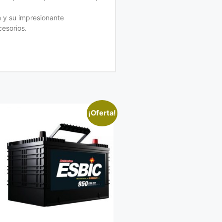
 y su impresionante
cesorios.
¡Oferta!