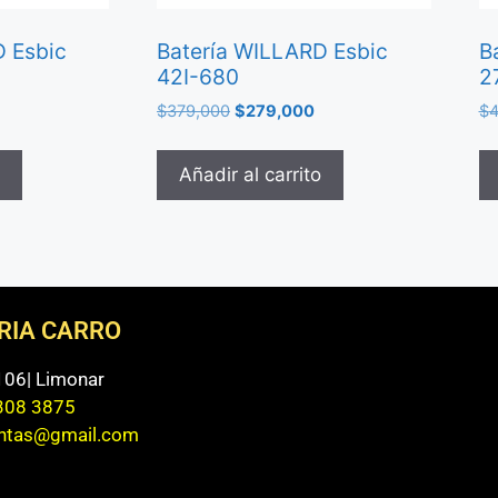
D Esbic
Batería WILLARD Esbic
B
42I-680
2
$
379,000
$
279,000
$
4
Añadir al carrito
ERIA CARRO
 106| Limonar
308 3875
entas@gmail.com