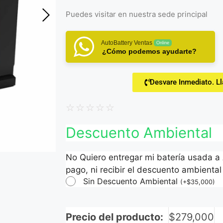
Puedes visitar en
nuestra sede principal
AutoBattery Ventas
Online
¿Cómo podemos ayudarte?
Desvare Inmediato. L
☆
☆
☆
☆
☆
Descuento Ambiental
No Quiero entregar mi batería usada a
pago, ni recibir el descuento ambiental 
Sin Descuento Ambiental
(
+
$
35,000
)
Precio del producto:
$
279,000