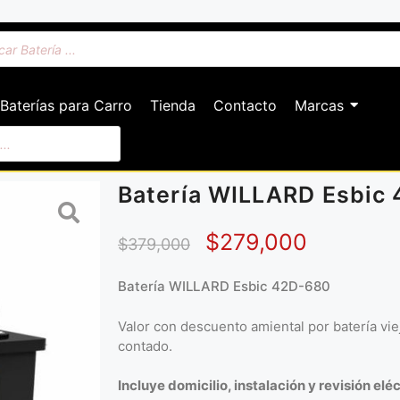
Baterías para Carro
Tienda
Contacto
Marcas
Batería WILLARD Esbic
$
279,000
$
379,000
Batería WILLARD Esbic 42D-680
Valor con descuento amiental por batería vi
contado.
Incluye domicilio, instalación y revisión eléc