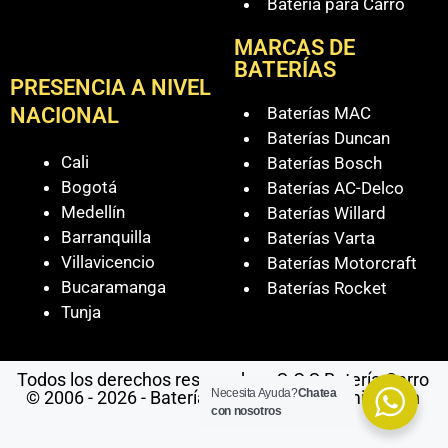
Batería para Carro
MARCAS DE
BATERÍAS
PRESENCIA A NIVEL
Baterías MAC
NACIONAL
Baterías Duncan
Cali
Baterías Bosch
Bogotá
Baterías AC-Delco
Medellín
Baterías Willard
Barranquilla
Baterías Varta
Villavicencio
Baterías Motorcraft
Bucaramanga
Baterías Rocket
Tunja
Todos los derechos reservados - S.O.S Batería Carro
Necesita Ayuda?
Chatea
© 2006 - 2026 - Baterías Para Carro a Domicilio en
con nosotros
Cali