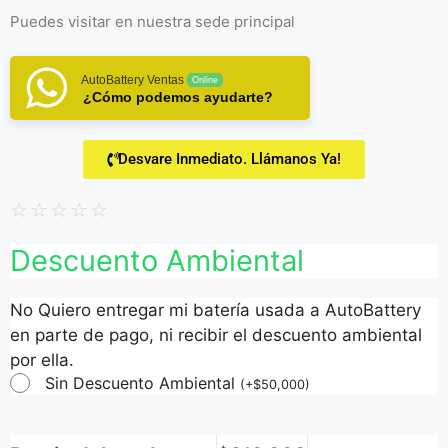
Puedes visitar en
nuestra sede principal
AutoBattery Ventas
Online
¿Cómo podemos ayudarte?
Desvare Inmediato. Llámanos Ya!
☆
☆
☆
☆
☆
Descuento Ambiental
No Quiero entregar mi batería usada a AutoBattery
en parte de pago, ni recibir el descuento ambiental
por ella.
Sin Descuento Ambiental
(
+
$
50,000
)