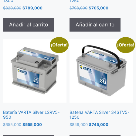
1300
1250
$
820,000
$
789,000
$
798,000
$
705,000
Añadir al carrito
Añadir al carrito
¡Oferta!
¡Oferta!
Batería VARTA Silver L2RV5-
Batería VARTA Silver 34STV5-
950
1250
$
655,000
$
555,000
$
849,000
$
745,000