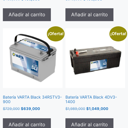
Añadir al carrito
Añadir al carrito
¡Oferta!
¡Oferta!
Batería VARTA Black 34RSTV3-
Batería VARTA Black 4DV3-
900
1400
$
729,000
$
639,000
$
1,989,000
$
1,049,000
Añadir al carrito
Añadir al carrito