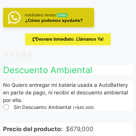
AutoBattery Ventas
Online
¿Cómo podemos ayudarte?
Desvare Inmediato. Llámanos Ya!
☆
☆
☆
☆
☆
Descuento Ambiental
No Quiero entregar mi batería usada a AutoBattery
en parte de pago, ni recibir el descuento ambiental
por ella.
Sin Descuento Ambiental
(
+
$
45,000
)
Precio del producto:
$
679,000