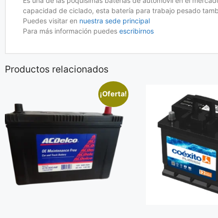
Es una de las poquísimas baterías de automóvil en el merca
capacidad de ciclado, esta batería para trabajo pesado tamb
Puedes visitar en
nuestra sede principal
Para más información puedes
escribirnos
Productos relacionados
¡Oferta!