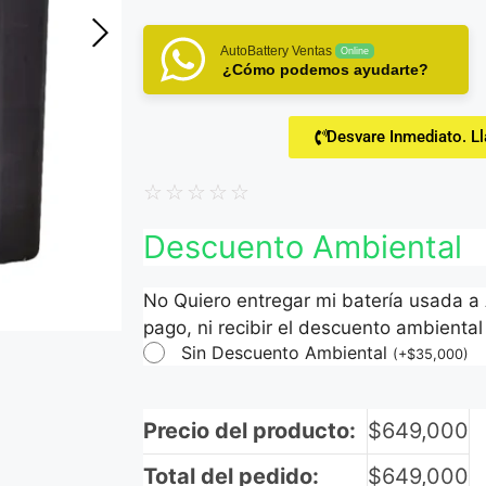
AutoBattery Ventas
Online
¿Cómo podemos ayudarte?
Desvare Inmediato. L
☆
☆
☆
☆
☆
Descuento Ambiental
No Quiero entregar mi batería usada a
pago, ni recibir el descuento ambiental 
Sin Descuento Ambiental
(
+
$
35,000
)
Precio del producto:
$
649,000
Total del pedido:
$
649,000