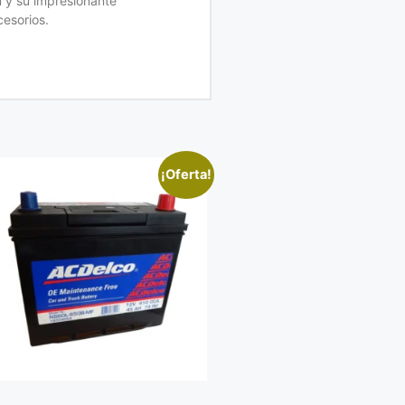
 y su impresionante
cesorios.
¡Oferta!