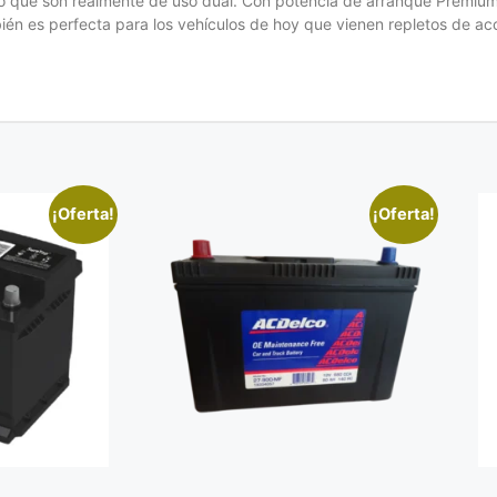
do que son realmente de uso dual. Con potencia de arranque Premium
ién es perfecta para los vehículos de hoy que vienen repletos de ac
¡Oferta!
¡Oferta!