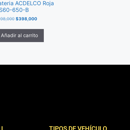
ateria ACDELCO Roja
S60-650-B
98,000
$
398,000
Añadir al carrito
I
TIPOS DE VEHÍCULO