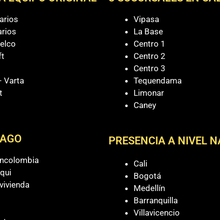
arios
Vipasa
arios
La Base
elco
Centro 1
ft
Centro 2
Centro 3
 Varta
Tequendama
t
Limonar
Caney
PAGO
PRESENCIA A NIVEL 
ancolombia
Cali
qui
Bogotá
vivienda
Medellín
Barranquilla
Villavicencio