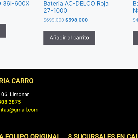
O 36I-600X
Bateria AC-DELCO Roja
B
27-1000
N
$
699,000
$
598,000
$
4
Añadir al carrito
ERIA CARRO
 106| Limonar
308 3875
entas@gmail.com
A EQUIPO ORIGINAL
8 SUCURSALES EN CAL