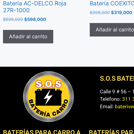
Bateria AC-DELCO Roja
Batería COEXIT
27R-1000
$
398,000
$
319,000
$
699,000
$
598,000
Añadir al carrito
Añadir al carrito
S.O.S BAT
Calle 9 # 56 –
Teléfono:
311 
Email:
bateriv
BATERÍAS PARA CARRO A
BATERÍAS PAR