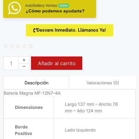
AutoBattery Ventas
Online
¿Cómo podemos ayudarte?
Desvare Inmediato. Llámanos Ya!
☆
☆
☆
☆
☆
Añadir al carrito
Valoraciones (0)
Descripción
Batería Magna MF-12N7-4A
Largo 137 mm – Ancho 76
Dimensiones
mm – Alto 124 mm
Borde
Lado Izquierdo
Positivo