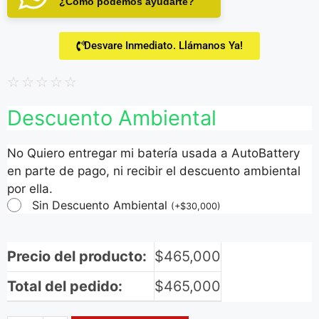
¿Cómo podemos ayudarte?
Desvare Inmediato. Llámanos Ya!
☆
☆
☆
☆
☆
Descuento Ambiental
No Quiero entregar mi batería usada a AutoBattery
en parte de pago, ni recibir el descuento ambiental
por ella.
Sin Descuento Ambiental
(
+
$
30,000
)
Precio del producto:
$
465,000
Total del pedido:
$
465,000