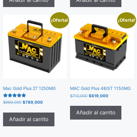
¡Oferta!
¡Oferta!
Mac Gold Plus 27 1250MG
MAC Gold Plus 48IST 1150MG
$
713,000
$
619,000
Valorado
$
869,000
$
789,000
con
5.00
Añadir al carrito
de 5
Añadir al carrito