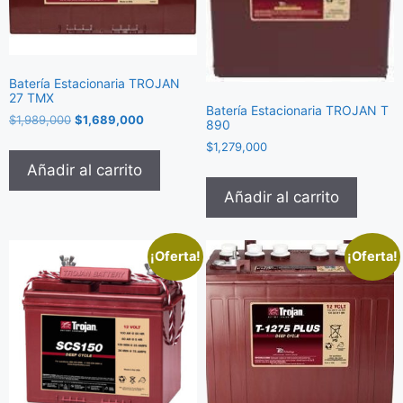
Batería Estacionaria TROJAN
27 TMX
Batería Estacionaria TROJAN T
$
1,989,000
$
1,689,000
890
$
1,279,000
Añadir al carrito
Añadir al carrito
¡Oferta!
¡Oferta!