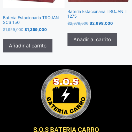
Batería Estacionaria TROJAN T
1275
Batería Estacionaria TROJAN
SCS 150
$
2,978,000
$
2,698,000
$
1,959,000
$
1,359,000
Añadir al carrito
Añadir al carrito
S.O.S BATERIA CARRO