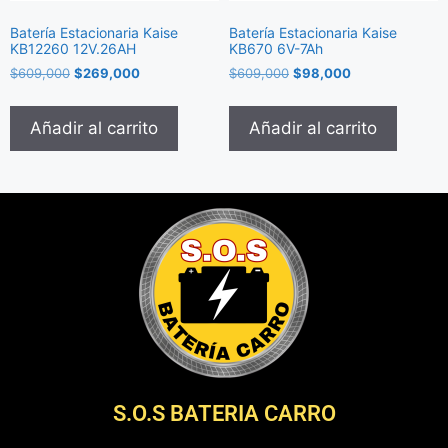
Batería Estacionaria Kaise
Batería Estacionaria Kaise
KB12260 12V.26AH
KB670 6V-7Ah
$
609,000
$
269,000
$
609,000
$
98,000
Añadir al carrito
Añadir al carrito
S.O.S BATERIA CARRO