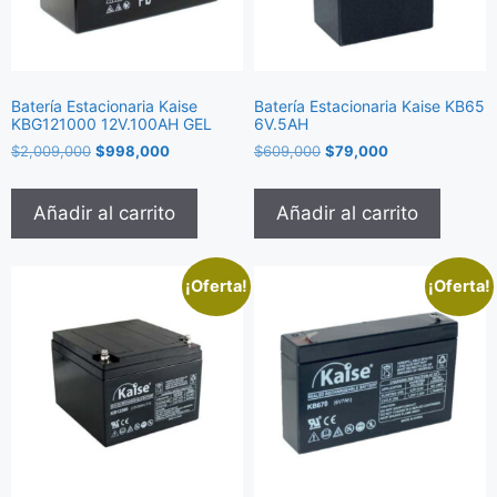
Batería Estacionaria Kaise
Batería Estacionaria Kaise KB65
KBG121000 12V.100AH GEL
6V.5AH
$
2,009,000
$
998,000
$
609,000
$
79,000
Añadir al carrito
Añadir al carrito
¡Oferta!
¡Oferta!