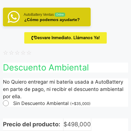
AutoBattery Ventas
Online
¿Cómo podemos ayudarte?
Desvare Inmediato. Llámanos Ya!
☆
☆
☆
☆
☆
Descuento Ambiental
No Quiero entregar mi batería usada a AutoBattery
en parte de pago, ni recibir el descuento ambiental
por ella.
Sin Descuento Ambiental
(
+
$
35,000
)
Precio del producto:
$
498,000