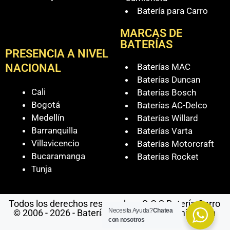
Batería para Carro
MARCAS DE
BATERÍAS
PRESENCIA A NIVEL
Baterías MAC
NACIONAL
Baterías Duncan
Cali
Baterías Bosch
Bogotá
Baterías AC-Delco
Medellín
Baterías Willard
Barranquilla
Baterías Varta
Villavicencio
Baterías Motorcraft
Bucaramanga
Baterías Rocket
Tunja
Todos los derechos reservados - S.O.S Batería Carro
Necesita Ayuda?
Chatea
© 2006 - 2026 - Baterías Para Carro a Domicilio en
con nosotros
Cali