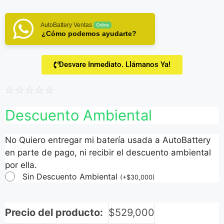
AutoBattery Ventas
Online
¿Cómo podemos ayudarte?
Desvare Inmediato. Llámanos Ya!
☆
☆
☆
☆
☆
Descuento Ambiental
No Quiero entregar mi batería usada a AutoBattery
en parte de pago, ni recibir el descuento ambiental
por ella.
Sin Descuento Ambiental
(
+
$
30,000
)
Precio del producto:
$
529,000