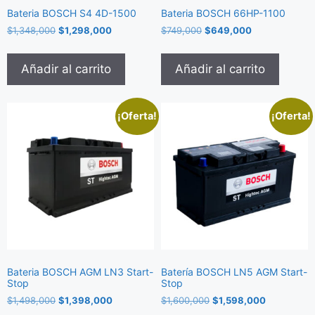
Bateria BOSCH S4 4D-1500
Bateria BOSCH 66HP-1100
$
1,348,000
$
1,298,000
$
749,000
$
649,000
Añadir al carrito
Añadir al carrito
¡Oferta!
¡Oferta!
Bateria BOSCH AGM LN3 Start-
Batería BOSCH LN5 AGM Start-
Stop
Stop
$
1,498,000
$
1,398,000
$
1,600,000
$
1,598,000