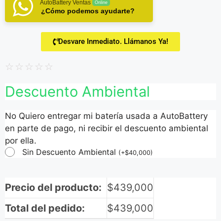
AutoBattery Ventas
Online
¿Cómo podemos ayudarte?
Desvare Inmediato. Llámanos Ya!
☆
☆
☆
☆
☆
Descuento Ambiental
No Quiero entregar mi batería usada a AutoBattery
en parte de pago, ni recibir el descuento ambiental
por ella.
Sin Descuento Ambiental
(
+
$
40,000
)
Precio del producto:
$
439,000
Total del pedido:
$
439,000