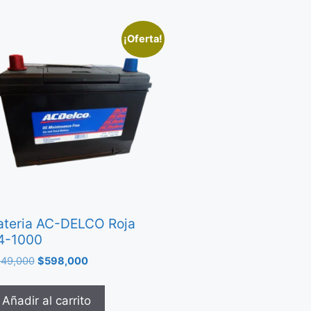
¡Oferta!
ateria AC-DELCO Roja
4-1000
49,000
$
598,000
Añadir al carrito