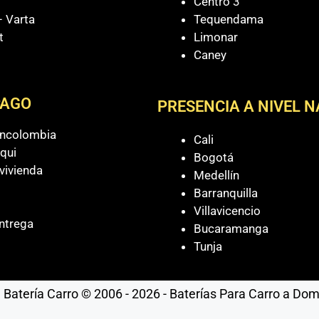
Centro 3
 Varta
Tequendama
t
Limonar
Caney
PAGO
PRESENCIA A NIVEL 
ancolombia
Cali
qui
Bogotá
vivienda
Medellín
Barranquilla
Villavicencio
ntrega
Bucaramanga
Tunja
Batería Carro © 2006 - 2026 - Baterías Para Carro a Domic