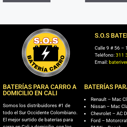
S.O.S BAT
Calle 9 # 56 –
Teléfono:
311 
Email:
bateriv
BATERÍAS PARA CARRO A
BATERÍAS PAR
DOMICILIO EN CALI
Renault – Mac Cl
Somos los distribuidores #1 de
Nissan – Mac Cl
todo el Sur Occidente Colombiano.
Chevrolet – AC D
El mejor surtido de baterías para
Ford – Motorcra
carro en Cali a domicilio, con los