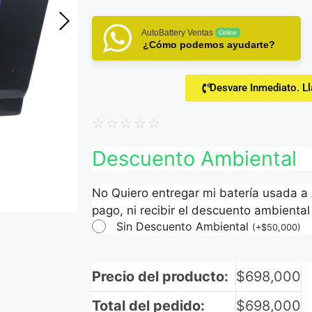
AutoBattery Ventas
Online
¿Cómo podemos ayudarte?
Desvare Inmediato. L
☆
☆
☆
☆
☆
Descuento Ambiental
No Quiero entregar mi batería usada a
pago, ni recibir el descuento ambiental 
Sin Descuento Ambiental
(
+
$
50,000
)
Precio del producto:
$
698,000
Total del pedido:
$
698,000