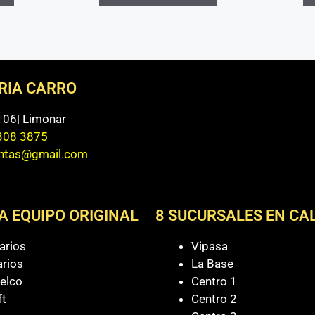
ERIA CARRO
 106| Limonar
308 3875
entas@gmail.com
A EQUIPO ORIGINAL
8 SUCURSALES EN CAL
arios
Vipasa
arios
La Base
elco
Centro 1
ft
Centro 2