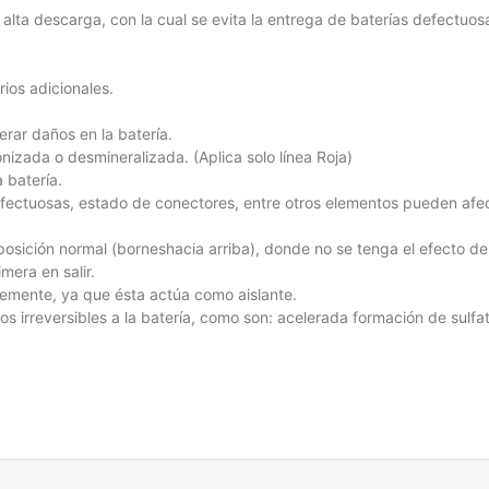
alta descarga, con la cual se evita la entrega de baterías defectuos
ios adicionales.
rar daños en la batería.
ionizada o desmineralizada. (Aplica solo línea Roja)
 batería.
efectuosas, estado de conectores, entre otros elementos pueden afecta
posición normal (borneshacia arriba), donde no se tenga el efecto de l
mera en salir.
emente, ya que ésta actúa como aislante.
 irreversibles a la batería, como son: acelerada formación de sulfa