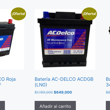
¡Oferta!
¡Oferta!
CO Roja
Batería AC-DELCO ACDGB
B
F
(LN0)
3
$
1,189,000
$
649,000
$
6
Añadir al carrito