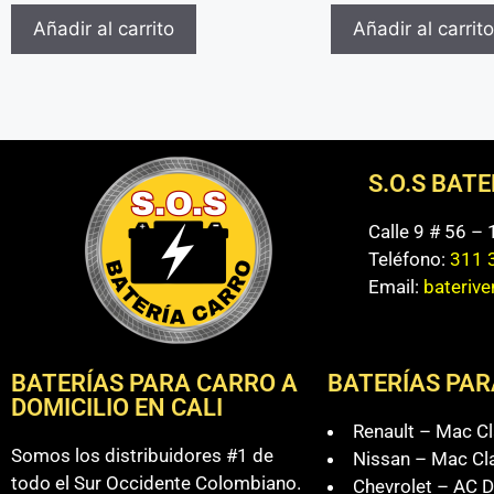
Añadir al carrito
Añadir al carrito
S.O.S BAT
Calle 9 # 56 –
Teléfono:
311 
Email:
bateriv
BATERÍAS PARA CARRO A
BATERÍAS PAR
DOMICILIO EN CALI
Renault – Mac Cl
Somos los distribuidores #1 de
Nissan – Mac Cl
todo el Sur Occidente Colombiano.
Chevrolet – AC D