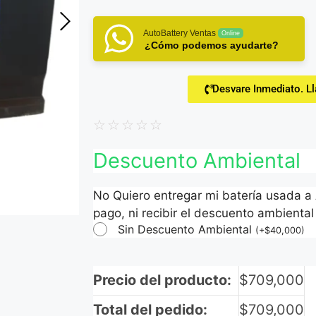
AutoBattery Ventas
Online
¿Cómo podemos ayudarte?
Desvare Inmediato. L
☆
☆
☆
☆
☆
Descuento Ambiental
No Quiero entregar mi batería usada a
pago, ni recibir el descuento ambiental 
Sin Descuento Ambiental
(
+
$
40,000
)
Precio del producto:
$
709,000
Total del pedido:
$
709,000