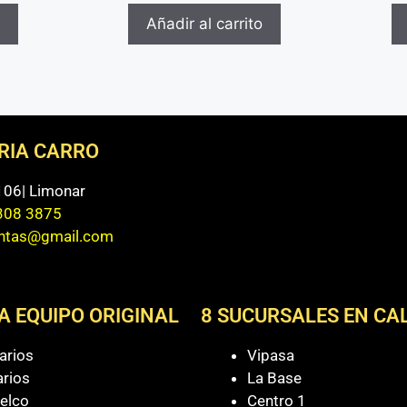
Añadir al carrito
ERIA CARRO
 106| Limonar
308 3875
entas@gmail.com
A EQUIPO ORIGINAL
8 SUCURSALES EN CAL
arios
Vipasa
arios
La Base
elco
Centro 1