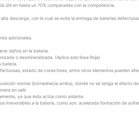
vida útil en hasta un 70% comparadas con la competencia.
alta descarga, con la cual se evita la entrega de baterías defectuos
ios adicionales.
rar daños en la batería.
ionizada o desmineralizada. (Aplica solo línea Roja)
 batería.
efectuosas, estado de conectores, entre otros elementos pueden afecta
posición normal (borneshacia arriba), donde no se tenga el efecto de l
mera en salir.
emente, ya que ésta actúa como aislante.
 irreversibles a la batería, como son: acelerada formación de sulfa