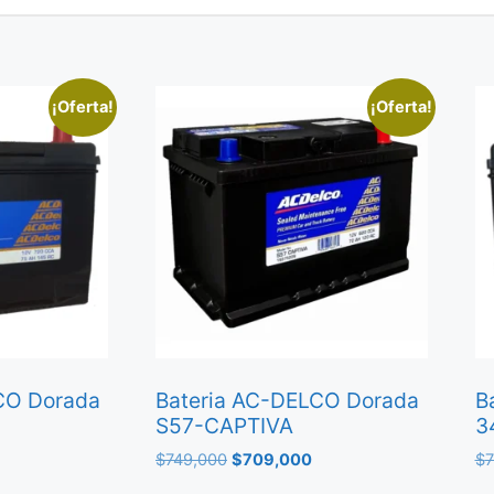
¡Oferta!
¡Oferta!
CO Dorada
Bateria AC-DELCO Dorada
B
S57-CAPTIVA
3
$
749,000
$
709,000
$
7