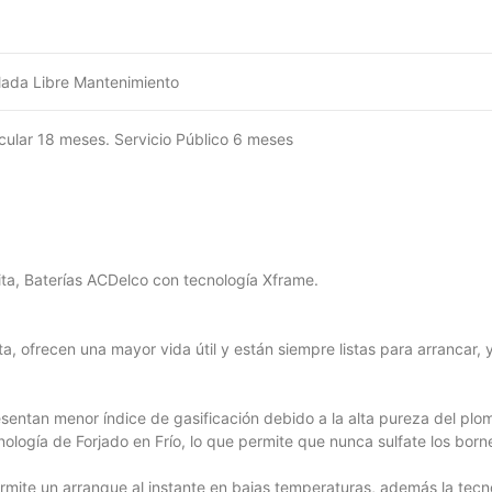
lada Libre Mantenimiento
icular 18 meses. Servicio Público 6 meses
ita, Baterías ACDelco con tecnología Xframe.
a, ofrecen una mayor vida útil y están siempre listas para arrancar, 
entan menor índice de gasificación debido a la alta pureza del plomo
logía de Forjado en Frío, lo que permite que nunca sulfate los borne
ermite un arranque al instante en bajas temperaturas, además la tecnol