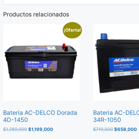
Productos relacionados
¡Oferta!
Bateria AC-DELCO Dorada
Bateria AC-DEL
4D-1450
34R-1050
$
1,289,000
$
1,199,000
$
719,000
$
658,000