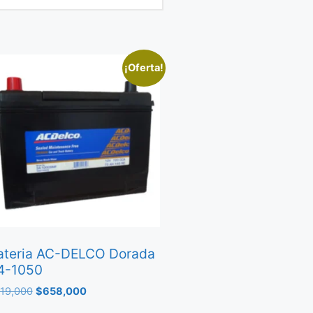
¡Oferta!
ateria AC-DELCO Dorada
4-1050
19,000
$
658,000