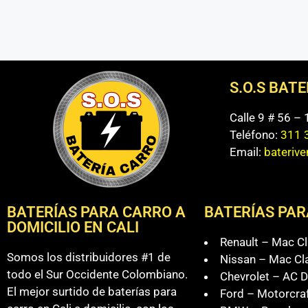
S.O.S BAT
Calle 9 # 56 –
Teléfono:
311 
Email:
bateriv
BATERÍAS PARA CARRO A
BATERÍAS PAR
DOMICILIO EN CALI
Renault – Mac Cl
Somos los distribuidores #1 de
Nissan – Mac Cl
todo el Sur Occidente Colombiano.
Chevrolet – AC D
El mejor surtido de baterías para
Ford – Motorcra