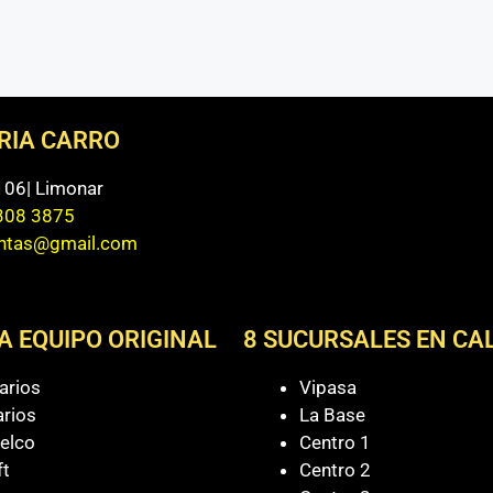
ERIA CARRO
 106| Limonar
308 3875
entas@gmail.com
A EQUIPO ORIGINAL
8 SUCURSALES EN CAL
arios
Vipasa
arios
La Base
elco
Centro 1
ft
Centro 2