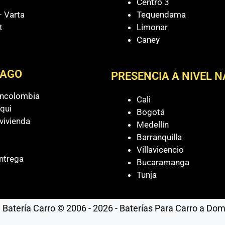
Centro 3
 Varta
Tequendama
t
Limonar
Caney
PAGO
PRESENCIA A NIVEL 
ancolombia
Cali
qui
Bogotá
vivienda
Medellín
Barranquilla
Villavicencio
ntrega
Bucaramanga
Tunja
Batería Carro © 2006 - 2026 - Baterías Para Carro a Domic