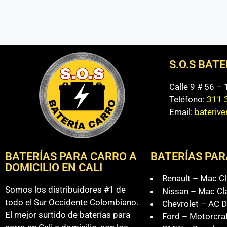
S.O.S BAT
Calle 9 # 56 –
Teléfono:
311 
Email:
bateriv
BATERÍAS PARA CARRO A
BATERÍAS PAR
DOMICILIO EN CALI
Renault – Mac Cl
Somos los distribuidores #1 de
Nissan – Mac Cl
todo el Sur Occidente Colombiano.
Chevrolet – AC D
El mejor surtido de baterías para
Ford – Motorcra