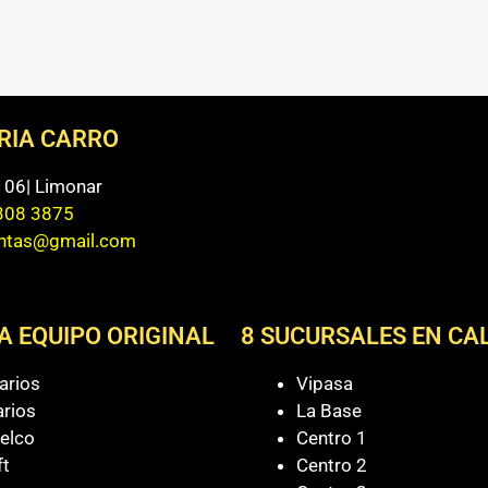
ERIA CARRO
 106| Limonar
308 3875
entas@gmail.com
A EQUIPO ORIGINAL
8 SUCURSALES EN CAL
arios
Vipasa
arios
La Base
elco
Centro 1
ft
Centro 2