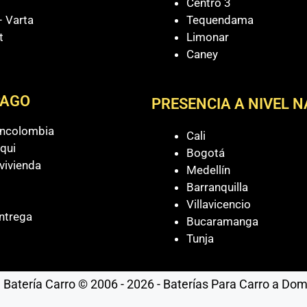
Centro 3
 Varta
Tequendama
t
Limonar
Caney
PAGO
PRESENCIA A NIVEL 
ancolombia
Cali
qui
Bogotá
vivienda
Medellín
Barranquilla
Villavicencio
ntrega
Bucaramanga
Tunja
Batería Carro © 2006 - 2026 - Baterías Para Carro a Domic