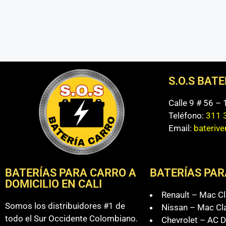
S.O.S BAT
Calle 9 # 56 –
Teléfono:
311 
Email:
bateriv
BATERÍAS PARA CARRO A
BATERÍAS PAR
DOMICILIO EN CALI
Renault – Mac Cl
Somos los distribuidores #1 de
Nissan – Mac Cl
todo el Sur Occidente Colombiano.
Chevrolet – AC D