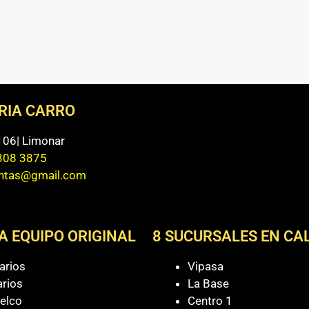
ERIA CARRO
 106| Limonar
308 3875
entas@gmail.com
A EQUIPO ORIGINAL
8 SUCURSALES EN CAL
arios
Vipasa
arios
La Base
elco
Centro 1