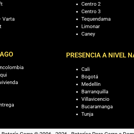
ft
Centro 2
Centro 3
 Varta
Tequendama
t
Limonar
Caney
PAGO
PRESENCIA A NIVEL 
ancolombia
Cali
qui
Bogotá
vivienda
Medellín
Barranquilla
Villavicencio
ntrega
Bucaramanga
Tunja