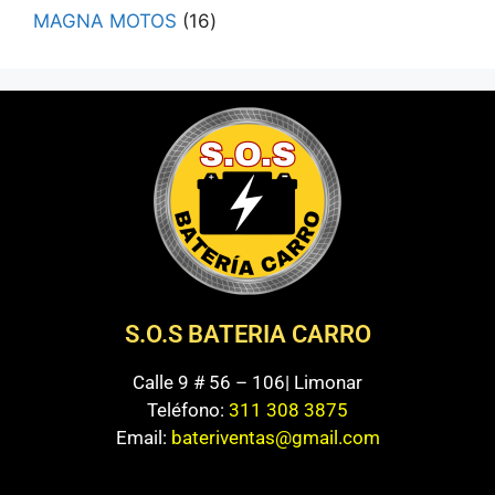
MAGNA MOTOS
16
S.O.S BATERIA CARRO
Calle 9 # 56 – 106| Limonar
Teléfono:
311 308 3875
Email:
bateriventas@gmail.com