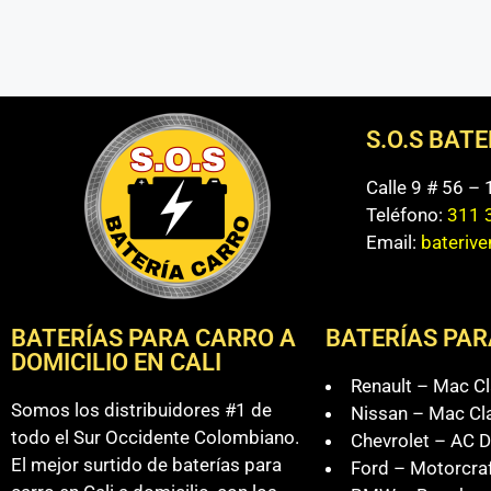
S.O.S BAT
Calle 9 # 56 –
Teléfono:
311 
Email:
bateriv
BATERÍAS PARA CARRO A
BATERÍAS PAR
DOMICILIO EN CALI
Renault – Mac Cl
Somos los distribuidores #1 de
Nissan – Mac Cl
todo el Sur Occidente Colombiano.
Chevrolet – AC D
El mejor surtido de baterías para
Ford – Motorcra