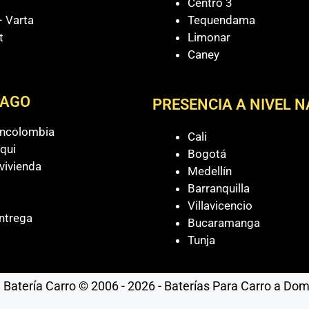
Centro 3
 Varta
Tequendama
t
Limonar
Caney
PAGO
PRESENCIA A NIVEL 
ancolombia
Cali
qui
Bogotá
vivienda
Medellín
Barranquilla
Villavicencio
ntrega
Bucaramanga
Tunja
Batería Carro © 2006 - 2026 - Baterías Para Carro a Domic