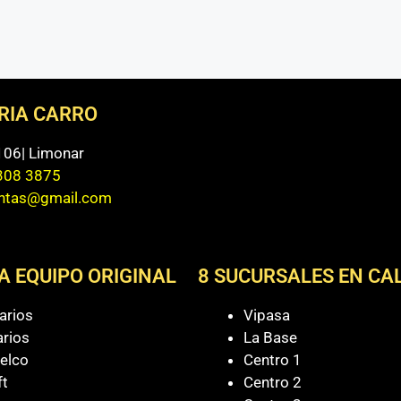
ERIA CARRO
 106| Limonar
308 3875
entas@gmail.com
A EQUIPO ORIGINAL
8 SUCURSALES EN CAL
arios
Vipasa
arios
La Base
elco
Centro 1
ft
Centro 2