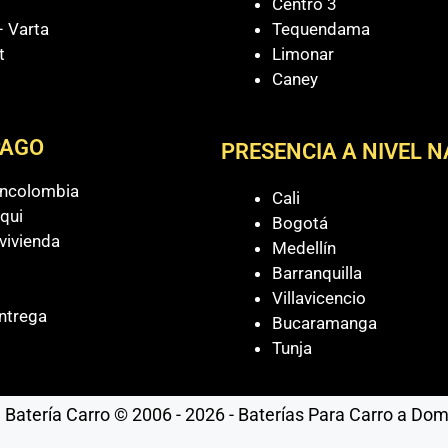
Centro 3
 Varta
Tequendama
t
Limonar
Caney
PAGO
PRESENCIA A NIVEL 
ancolombia
Cali
qui
Bogotá
vivienda
Medellín
Barranquilla
Villavicencio
ntrega
Bucaramanga
Tunja
Batería Carro © 2006 - 2026 - Baterías Para Carro a Domic