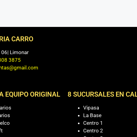
ERIA CARRO
 106| Limonar
308 3875
entas@gmail.com
A EQUIPO ORIGINAL
8 SUCURSALES EN CAL
arios
Vipasa
arios
La Base
elco
Centro 1
ft
Centro 2