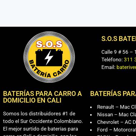
S.O.S BAT
Calle 9 # 56 –
Teléfono:
311 
Email:
bateriv
BATERÍAS PARA CARRO A
BATERÍAS PAR
DOMICILIO EN CALI
Renault – Mac Cl
Somos los distribuidores #1 de
Nissan – Mac Cl
todo el Sur Occidente Colombiano.
Chevrolet – AC D
El mejor surtido de baterías para
Ford – Motorcra