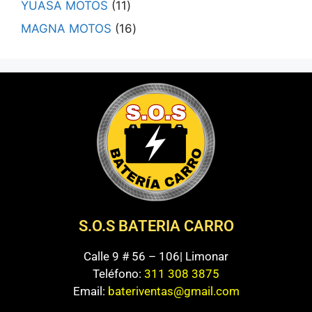
YUASA MOTOS
11
MAGNA MOTOS
16
S.O.S BATERIA CARRO
Calle 9 # 56 – 106| Limonar
Teléfono:
311 308 3875
Email:
bateriventas@gmail.com