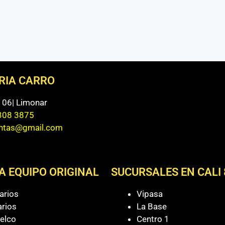
ERIA CARRO
 106| Limonar
308 3875
entas@gmail.com
A EQUIPO ORIGINAL
SUCURSALES EN CALI 
arios
Vipasa
arios
La Base
elco
Centro 1