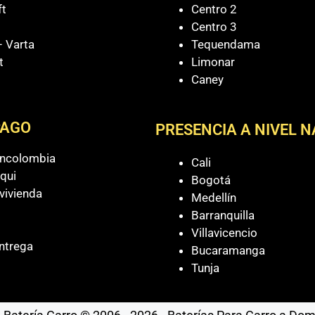
ft
Centro 2
Centro 3
 Varta
Tequendama
t
Limonar
Caney
PAGO
PRESENCIA A NIVEL 
ancolombia
Cali
qui
Bogotá
vivienda
Medellín
Barranquilla
Villavicencio
ntrega
Bucaramanga
Tunja