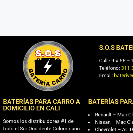
S.O.S BAT
Calle 9 # 56 –
Teléfono:
311 
Email:
bateriv
BATERÍAS PARA CARRO A
BATERÍAS PAR
DOMICILIO EN CALI
Renault – Mac Cl
Somos los distribuidores #1 de
Nissan – Mac Cl
todo el Sur Occidente Colombiano.
Chevrolet – AC D