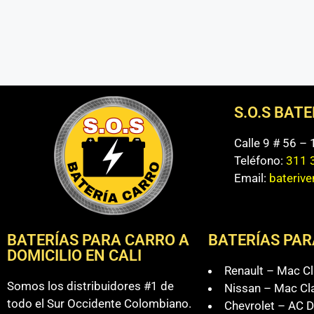
S.O.S BAT
Calle 9 # 56 –
Teléfono:
311 
Email:
bateriv
BATERÍAS PARA CARRO A
BATERÍAS PAR
DOMICILIO EN CALI
Renault – Mac Cl
Somos los distribuidores #1 de
Nissan – Mac Cl
todo el Sur Occidente Colombiano.
Chevrolet – AC D