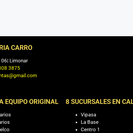
ERIA CARRO
 106| Limonar
308 3875
entas@gmail.com
A EQUIPO ORIGINAL
8 SUCURSALES EN CAL
arios
Vipasa
arios
La Base
elco
Centro 1