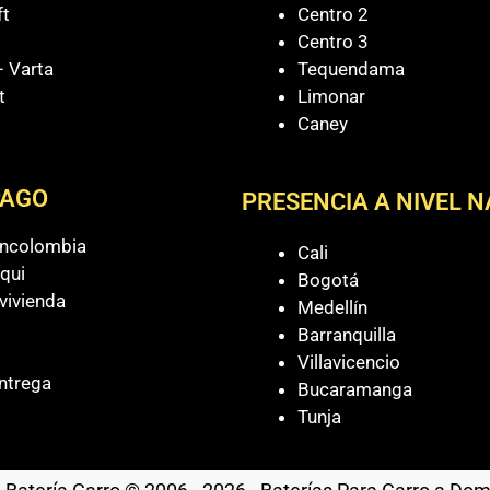
ft
Centro 2
Centro 3
 Varta
Tequendama
t
Limonar
Caney
PAGO
PRESENCIA A NIVEL 
ancolombia
Cali
qui
Bogotá
vivienda
Medellín
Barranquilla
Villavicencio
ntrega
Bucaramanga
Tunja