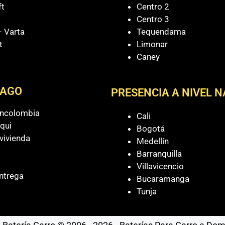
ft
Centro 2
Centro 3
 Varta
Tequendama
t
Limonar
Caney
PAGO
PRESENCIA A NIVEL 
ancolombia
Cali
qui
Bogotá
vivienda
Medellín
Barranquilla
Villavicencio
ntrega
Bucaramanga
Tunja