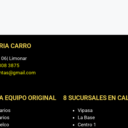
ERIA CARRO
 106| Limonar
308 3875
entas@gmail.com
A EQUIPO ORIGINAL
8 SUCURSALES EN CAL
arios
Vipasa
arios
La Base
elco
Centro 1