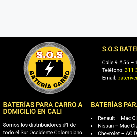
S.O.S BAT
Calle 9 # 56 –
Teléfono:
311 
Email:
bateriv
BATERÍAS PARA CARRO A
BATERÍAS PAR
DOMICILIO EN CALI
Renault – Mac Cl
Somos los distribuidores #1 de
Nissan – Mac Cl
todo el Sur Occidente Colombiano.
Chevrolet – AC D