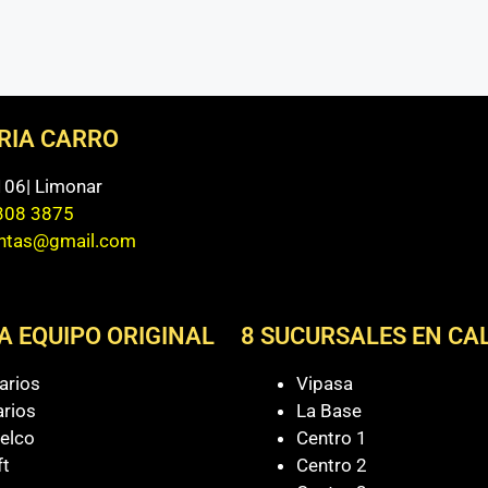
ERIA CARRO
 106| Limonar
308 3875
entas@gmail.com
A EQUIPO ORIGINAL
8 SUCURSALES EN CAL
arios
Vipasa
arios
La Base
elco
Centro 1
ft
Centro 2