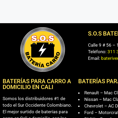
S.O.S BAT
Calle 9 # 56 –
Teléfono:
311 
Email:
bateriv
BATERÍAS PARA CARRO A
BATERÍAS PAR
DOMICILIO EN CALI
Renault – Mac Cl
Somos los distribuidores #1 de
Nissan – Mac Cl
todo el Sur Occidente Colombiano.
Chevrolet – AC D
El mejor surtido de baterías para
Ford – Motorcra