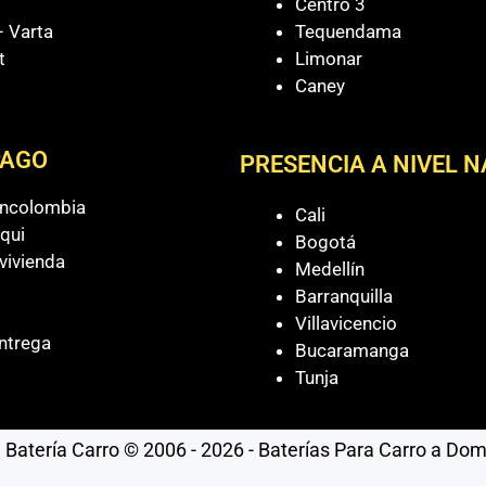
Centro 3
 Varta
Tequendama
t
Limonar
Caney
PAGO
PRESENCIA A NIVEL 
ancolombia
Cali
qui
Bogotá
vivienda
Medellín
Barranquilla
Villavicencio
ntrega
Bucaramanga
Tunja
Batería Carro © 2006 - 2026 - Baterías Para Carro a Domic