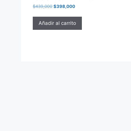
$
439,000
$
398,000
Añadir al carrito