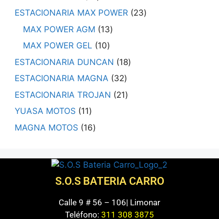
ESTACIONARIA MAX POWER
23
MAX POWER AGM
13
MAX POWER GEL
10
ESTACIONARIA DUNCAN
18
ESTACIONARIA MAGNA
32
ESTACIONARIA TROJAN
21
YUASA MOTOS
11
MAGNA MOTOS
16
S.O.S BATERIA CARRO
Calle 9 # 56 – 106| Limonar
Teléfono:
311 308 3875