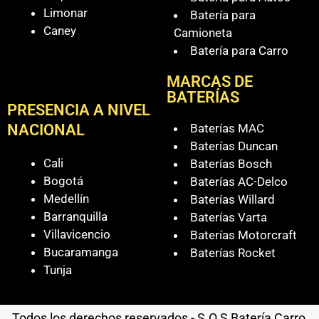
Limonar
Batería para
Caney
Camioneta
Batería para Carro
MARCAS DE
BATERÍAS
PRESENCIA A NIVEL
Baterías MAC
NACIONAL
Baterías Duncan
Cali
Baterías Bosch
Bogotá
Baterías AC-Delco
Medellín
Baterías Willard
Barranquilla
Baterías Varta
Villavicencio
Baterías Motorcraft
Bucaramanga
Baterías Rocket
Tunja
Todos los derechos reservados - S.O.S Batería Carro